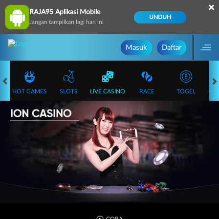
×
RAJA95 Aplikasi Mobile
UNDUH
Jangan tampilkan lagi hari ini
Masuk
Daftar
HOT GAMES
SLOTS
LIVE CASINO
RACE
TOGEL
OL