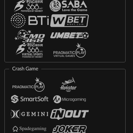
Crash Game