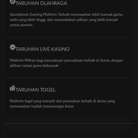
TARUHAN OLAHRAGA
Sportsbook Gaming Platform Terbaik menawarkan lebih banyak game,
odds yang lebih tinggi, dan menyediakan pilihan yang lebih banyak
untuk pemain.
TARUHAN LIVE KASINO
Platform Pilihan bagi perusahaan-perusahaan terbaik di dunia, dengan
pilihan variasi game terbanyak
TARUHAN TOGEL
Platform togel yang menarik dari perusahan terbaik di dunia yang
menawarkan hadiah kemenangan besar