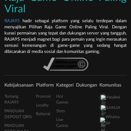
Viral
RAJA95
hadir sebagai platform yang selalu terdepan dalam
menyajikan Pilihan Raja Game Online Paling Viral. Dengan
kurasi permainan yang tepat dan dukungan server yang tangguh,
RAJA95 menjadi magnet bagi para pemain yang ingin merasakan
sensasi kemenangan di game-game yang sedang hangat
dibicarakan di media sosial dan komunitas gaming.
Kebijaksanaan
Platform
Kategori
Dukungan
Komunitas
Tentang
Promosi
Hot
Heylink
RAJA95
Games
Loyalty
LinkList
PANDUAN
Slots
Referral
DEPOSIT QRIS
Whatsa
Live
pp
PANDUAN
Casino