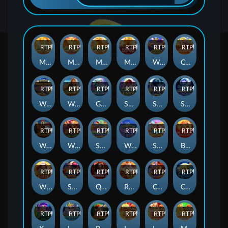
RTP
94%
RTP
95%
RTP
92%
RTP
79%
RTP
84%
RTP
83%
Mahjong Gold: Dragon
Mahjong Gold: Phoenix
Mahjong Gold: Lion
Mahjong Gold: Tiger
Wonders of Giza Pyramid
CaiShen Mega Fortune
RTP
94%
RTP
91%
RTP
90%
RTP
89%
RTP
87%
RTP
85%
Wonders of Machu Picchu
Wonder of Hanging Garden
God's Gambit: Poseidon
Space Quest: Earth
Space Quest: Moon
Space Quest: Neptune
RTP
82%
RTP
88%
RTP
86%
RTP
93%
RTP
81%
RTP
81%
Wonders of Colosseum
Wonders of Grand Canyon
Slithering Riches
Wonders of Taj Mahal
Sugar Strike
Blitz Coin: Hold & Win
RTP
91%
RTP
89%
RTP
79%
RTP
86%
RTP
84%
RTP
97%
Wild Bounty Queen
Space Quest: Mars
Queen Femida 2
Royale Ace
Clash of Olympus
Crypto Coin
RTP
95%
RTP
94%
RTP
97%
RTP
93%
RTP
83%
RTP
90%