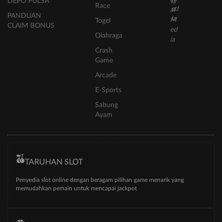
DEPO PULSA
Race
PANDUAN
Togel
CLAIM BONUS
Olahraga
Crash
Game
Arcade
E-Sports
Sabung
Ayam
TARUHAN SLOT
Penyedia slot online dengan beragam pilihan game menarik yang
memudahkan pemain untuk mencapai jackpot