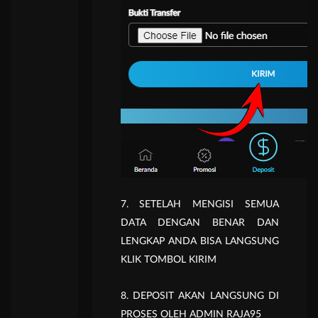
7. SETELAH MENGISI SEMUA
DATA DENGAN BENAR DAN
LENGKAP ANDA BISA LANGSUNG
KLIK TOMBOL KIRIM
8. DEPOSIT AKAN LANGSUNG DI
PROSES OLEH ADMIN RAJA95