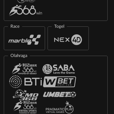
Race
Togel
Olahraga