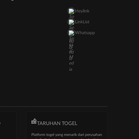
Heylink
LinkList
Whatsapp
O
TARUHAN TOGEL
Platform togel yang menarik dari perusahan