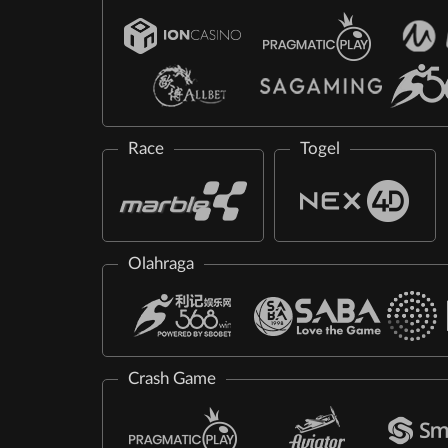
Race
Togel
Olahraga
Crash Game