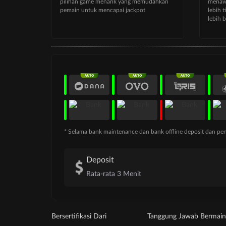
pilihan game menarik yang memudahkan
menawa
pemain untuk mencapai jackpot
lebih 
lebih 
* Selama bank maintenance dan bank offline deposit dan pen
Deposit
Rata-rata 3 Menit
Bersertifikasi Dari
Tanggung Jawab Bermain