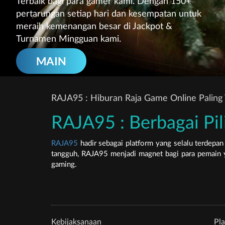
Terbaik bagi para gamer kami. Dengan 150+
pertarungan setiap hari dan kesempatan untuk
meraih kemenangan besar di Jackpot &
Turnamen Mingguan kami.
MAIN
RAJA95 : Hiburan Raja Game Online Paling 
RAJA95 : Berbagai Pil
RAJA95
hadir sebagai platform yang selalu terdepa
tangguh, RAJA95 menjadi magnet bagi para pemain 
gaming.
Kebijaksanaan
Pl