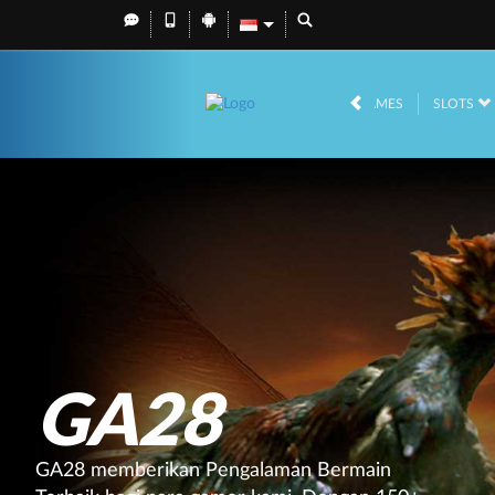
HOT GAMES
SLOTS
GA28
GA28 memberikan Pengalaman Bermain